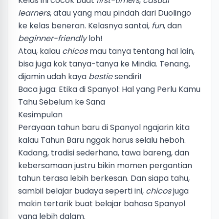
Kelas ini cocok buat
first-timers
,
casual
learners
, atau yang mau pindah dari Duolingo
ke kelas beneran. Kelasnya santai,
fun
, dan
beginner-friendly
loh!
Atau, kalau
chicos
mau tanya tentang hal lain,
bisa juga kok
tanya-tanya ke Mindia
. Tenang,
dijamin udah kaya
bestie
sendiri!
Baca juga:
Etika di Spanyol: Hal yang Perlu Kamu
Tahu Sebelum ke Sana
Kesimpulan
Perayaan tahun baru di Spanyol ngajarin kita
kalau Tahun Baru nggak harus selalu heboh.
Kadang, tradisi sederhana, tawa bareng, dan
kebersamaan justru bikin momen pergantian
tahun terasa lebih berkesan. Dan siapa tahu,
sambil belajar budaya seperti ini,
chicos
juga
makin tertarik buat belajar bahasa Spanyol
yang lebih dalam.