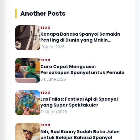
Another Posts
BLOG
Kenapa Bahasa Spanyol Semakin
Penting di Dunia yang Makin
Terhubung?
19 June 2026
BLOG
Cara Cepat Menguasai
Percakapan Spanyol untuk Pemula
04 June 2026
BLOG
Las Fallas: Festival Api di Spanyol
yang Super Spektakuler
31 March 2026
BLOG
Nih, Bad Bunny Sudah Buka Jalan
untuk Belajar Bahasa Spanyol