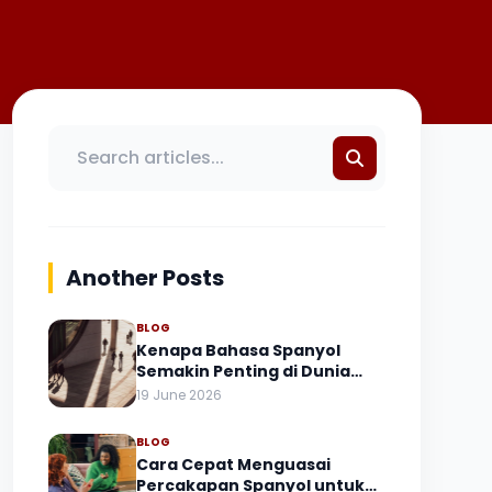
Another Posts
BLOG
Kenapa Bahasa Spanyol
Semakin Penting di Dunia
yang Makin Terhubung?
19 June 2026
BLOG
Cara Cepat Menguasai
Percakapan Spanyol untuk