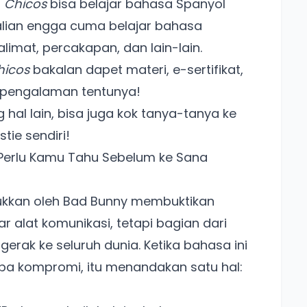
!
Chicos
bisa belajar bahasa Spanyol
alian engga cuma belajar bahasa
limat, percakapan, dan lain-lain.
hicos
bakalan dapet materi, e-sertifikat,
erpengalaman tentunya!
hal lain, bisa juga kok
tanya-tanya ke
tie sendiri!
g Perlu Kamu Tahu Sebelum ke Sana
jukkan oleh Bad Bunny membuktikan
alat komunikasi, tetapi bagian dari
ak ke seluruh dunia. Ketika bahasa ini
npa kompromi, itu menandakan satu hal: