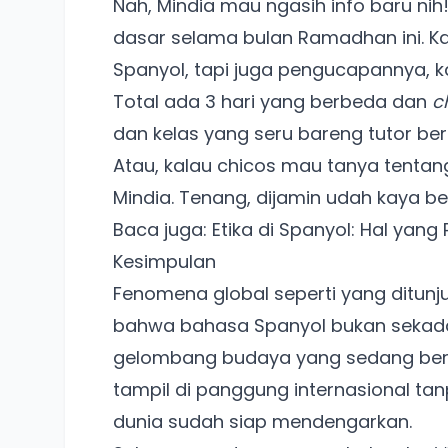
Nah, Mindia mau ngasih info baru nih
dasar selama bulan Ramadhan ini. K
Spanyol, tapi juga pengucapannya, ka
Total ada 3 hari yang berbeda dan
c
dan kelas yang seru bareng tutor b
Atau, kalau chicos mau tanya tentang 
Mindia
. Tenang, dijamin udah kaya bes
Baca juga:
Etika di Spanyol: Hal yan
Kesimpulan
Fenomena global seperti yang ditun
bahwa bahasa Spanyol bukan sekadar 
gelombang budaya yang sedang berger
tampil di panggung internasional ta
dunia sudah siap mendengarkan.