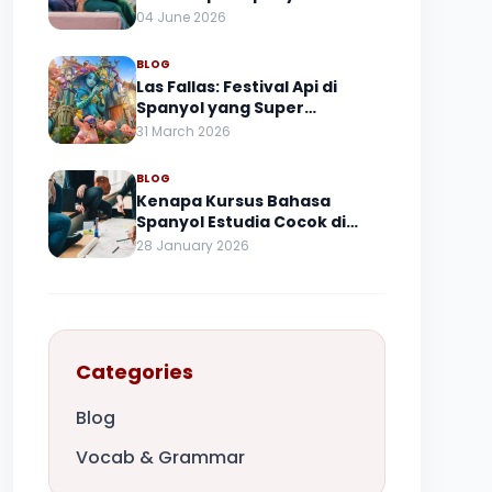
Pemula
04 June 2026
BLOG
Las Fallas: Festival Api di
Spanyol yang Super
Spektakuler
31 March 2026
BLOG
Kenapa Kursus Bahasa
Spanyol Estudia Cocok di
Setiap Level
28 January 2026
Categories
Blog
Vocab & Grammar