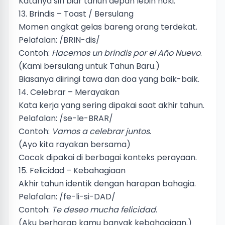
Katanya sih biar tahun depan lebih hoki.
13. Brindis – Toast / Bersulang
Momen angkat gelas bareng orang terdekat.
Pelafalan: /BRIN-dis/
Contoh:
Hacemos un brindis por el Año Nuevo
.
(Kami bersulang untuk Tahun Baru.)
Biasanya diiringi tawa dan doa yang baik-baik.
14. Celebrar – Merayakan
Kata kerja yang sering dipakai saat akhir tahun.
Pelafalan: /se-le-BRAR/
Contoh:
Vamos a celebrar juntos
.
(Ayo kita rayakan bersama)
Cocok dipakai di berbagai konteks perayaan.
15. Felicidad – Kebahagiaan
Akhir tahun identik dengan harapan bahagia.
Pelafalan: /fe-li-si-DAD/
Contoh:
Te deseo mucha felicidad
.
(Aku berharap kamu banyak kebahagiaan.)