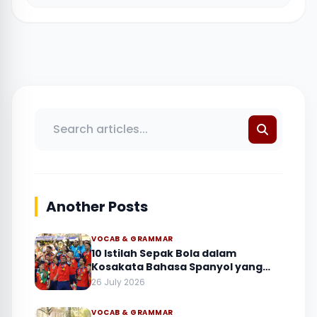
Another Posts
VOCAB & GRAMMAR
10 Istilah Sepak Bola dalam
Kosakata Bahasa Spanyol yang
Sering Muncul
26 July 2026
VOCAB & GRAMMAR