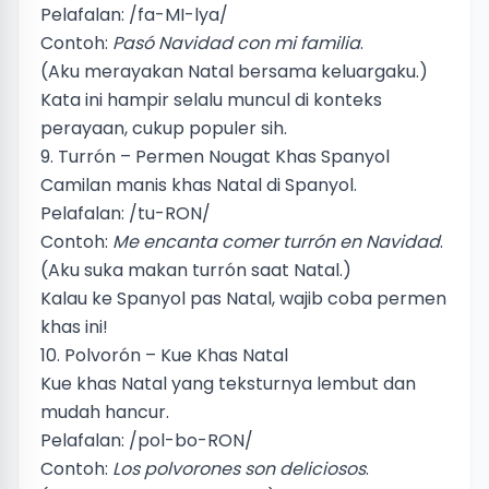
Pelafalan: /fa-MI-lya/
Contoh:
Pasó Navidad con mi familia
.
(Aku merayakan Natal bersama keluargaku.)
Kata ini hampir selalu muncul di konteks
perayaan, cukup populer sih.
9. Turrón – Permen Nougat Khas Spanyol
Camilan manis khas Natal di Spanyol.
Pelafalan: /tu-RON/
Contoh:
Me encanta comer turrón en Navidad
.
(Aku suka makan turrón saat Natal.)
Kalau ke Spanyol pas Natal, wajib coba permen
khas ini!
10. Polvorón – Kue Khas Natal
Kue khas Natal yang teksturnya lembut dan
mudah hancur.
Pelafalan: /pol-bo-RON/
Contoh:
Los polvorones son deliciosos
.