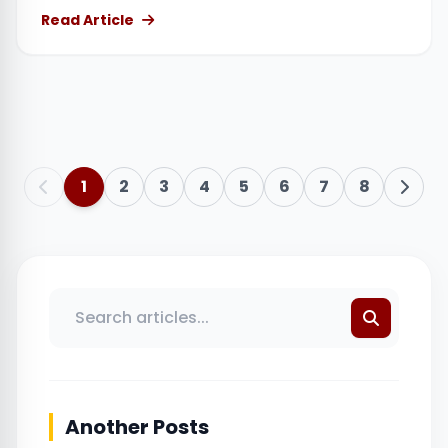
Read Article
1
2
3
4
5
6
7
8
Another Posts