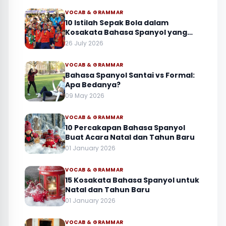
VOCAB & GRAMMAR
10 Istilah Sepak Bola dalam
Kosakata Bahasa Spanyol yang
Sering Muncul
26 July 2026
VOCAB & GRAMMAR
Bahasa Spanyol Santai vs Formal:
Apa Bedanya?
09 May 2026
VOCAB & GRAMMAR
10 Percakapan Bahasa Spanyol
Buat Acara Natal dan Tahun Baru
01 January 2026
VOCAB & GRAMMAR
15 Kosakata Bahasa Spanyol untuk
Natal dan Tahun Baru
01 January 2026
VOCAB & GRAMMAR